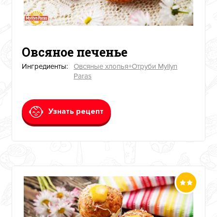
Овсяное печенье
Ингредиенты:
Овсяные хлопья+Отруби Myllyn
Paras
Узнать рецепт