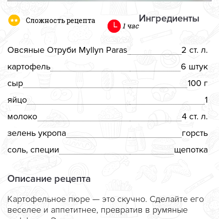
Ингредиенты
Сложность рецепта
1 час
Овсяные Отруби Myllyn Paras
2 ст. л.
картофель
6 штук
сыр
100 г
яйцо
1
молоко
4 ст. л.
зелень укропа
горсть
соль, специи
щепотка
Описание рецепта
Картофельное пюре — это скучно. Сделайте его
веселее и аппетитнее, превратив в румяные