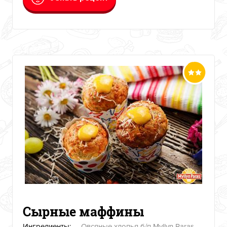
Сырные маффины
Ингредиенты:
Овсяные хлопья б/п Myllyn Paras