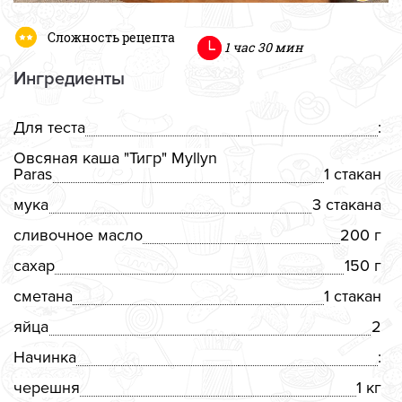
Сложность рецепта
1 час 30 мин
Ингредиенты
Для теста
:
Овсяная каша "Тигр" Myllyn
Paras
1 стакан
мука
3 стакана
сливочное масло
200 г
сахар
150 г
сметана
1 стакан
яйца
2
Начинка
:
черешня
1 кг