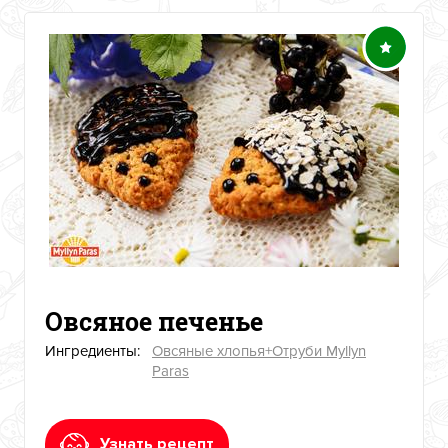
Овсяное печенье
Ингредиенты:
Овсяные хлопья+Отруби Myllyn
Paras
Узнать рецепт