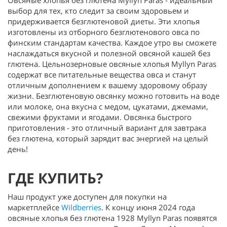
Овсяные хлопья без глютена Myllyn Paras - идеальный
выбор для тех, кто следит за своим здоровьем и
придерживается безглютеновой диеты. Эти хлопья
изготовлены из отборного безглютенового овса по
финским стандартам качества. Каждое утро вы сможете
наслаждаться вкусной и полезной овсяной кашей без
глютена. Цельнозерновые овсяные хлопья Myllyn Paras
содержат все питательные вещества овса и станут
отличным дополнением к вашему здоровому образу
жизни. Безглютеновую овсянку можно готовить на воде
или молоке, она вкусна с медом, цукатами, джемами,
свежими фруктами и ягодами. Овсянка быстрого
приготовления - это отличный вариант для завтрака
без глютена, который зарядит вас энергией на целый
день!
ГДЕ КУПИТЬ?
Наш продукт уже доступен для покупки на
маркетплейсе
Wildberries
. К концу июня 2024 года
овсяные хлопья без глютена 1928 Myllyn Paras появятся