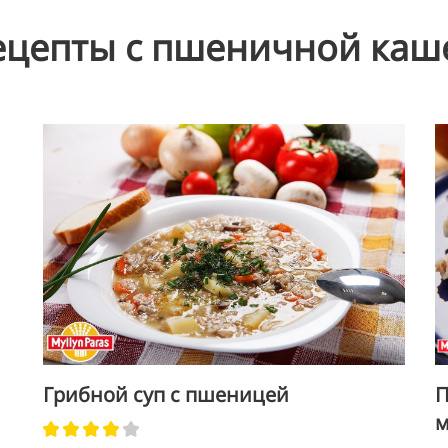
ецепты с пшеничной каш
Грибной суп с пшеницей
П
м