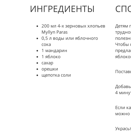
ИНГРЕДИЕНТЫ
СП
200 мл 4-х зерновых хлопьев
Детям 
Myllyn Paras
трудно
0,5 л воды или яблочного
полезн
сока
Чтобы 
1 мандарин
предла
1 яблоко
яблоко
сахар
орешки
Постав
щепотка соли
Добавь
4 мину
Если к
можно 
Укрась