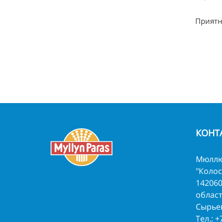
Приятн
КОНТ
Мюллю
"Колос
142060
област
Сырьев
Тел.:
+