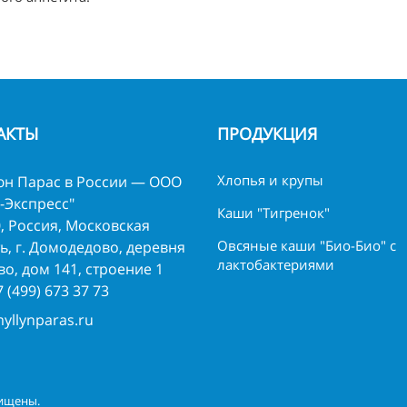
АКТЫ
ПРОДУКЦИЯ
Хлопья и крупы
н Парас в России — ООО
-Экспресс"
Каши "Тигренок"
, Россия, Московская
Овсяные каши "Био-Био" с
ь, г. Домодедово, деревня
лактобактериями
о, дом 141, строение 1
7 (499) 673 37 73
yllynparas.ru
щищены.