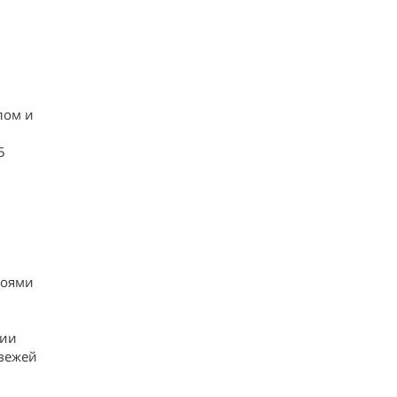
лом и
5
лоями
нии
свежей