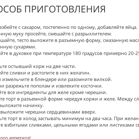
ОСОБ ПРИГОТОВЛЕНИЯ
взбейте с сахаром, постепенно по одному, добавляйте яйца.
ную муку просейте, смешайте с разрыхлителем.
шайте, тесто выложите в разъемную форму, смазанную мас
нную сухарями.
йте в духовке при температуре 180 градусов примерно 20-2
ьте остывший корж на две части.
ейте сливки и растопите в них желатин.
 измельчите в блендере или разомните вилкой.
и разрежьте пополам и извлеките косточки.
те все ингредиенты для желе кроме черешни.
те торт в разъемной форме чередуя коржи и желе. Между с
выложите начинку.
 выложите черешни сердцевинами вверх.
ьте торт в холод застывать минимум на два часа. При жела
те взбитыми сливками, цельными ягодами или листиками 
ого аппетита!