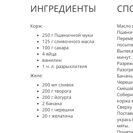
ИНГРЕДИЕНТЫ
СП
Корж:
Масло 
Пшенич
250 г Пшеничной муки
Переме
125 г сливочного масла
посыпа
100 г сахара
Выпека
4 яйца
минут.
ванилин
Разреж
1 ч. л. разрыхлителя
Разогр
Желе:
Бананы
Черешн
200 мл сливок
Смешай
200 г творога
Собери
200 г йогурта
коржа 
2 банана
Сверху
200 г черешни
Постав
20 г желатина
укрась
мяты.
Приятн