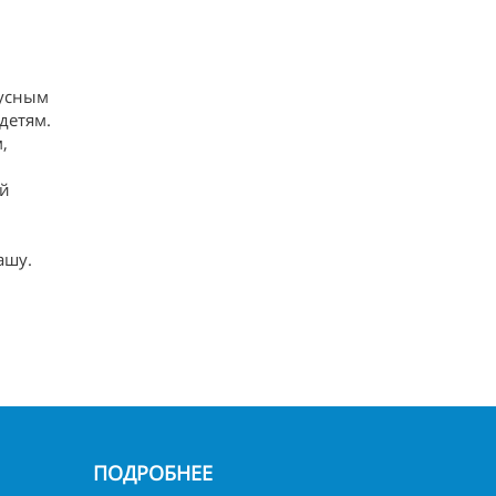
кусным
детям.
,
ой
ашу.
ПОДРОБНЕЕ