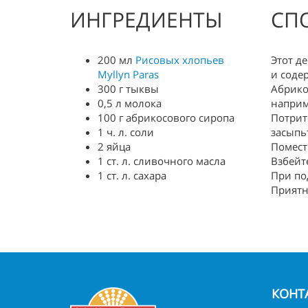
ИНГРЕДИЕНТЫ
СП
200 мл
Рисовых хлопьев
Этот д
Myllyn Paras
и соде
300 г тыквы
Абрико
0,5 л молока
наприм
100 г абрикосового сиропа
Потрит
1 ч. л. соли
засыпь
2 яйца
Помест
1 ст. л. сливочного масла
Взбейт
1 ст. л. сахара
При по
Приятн
КОНТ