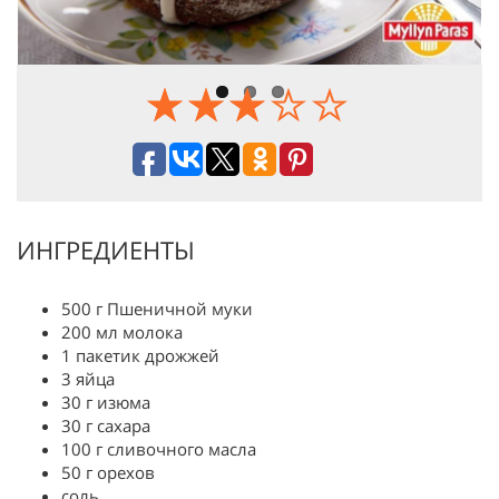
ИНГРЕДИЕНТЫ
500 г Пшеничной муки
200 мл молока
1 пакетик дрожжей
3 яйца
30 г изюма
30 г сахара
100 г сливочного масла
50 г орехов
соль