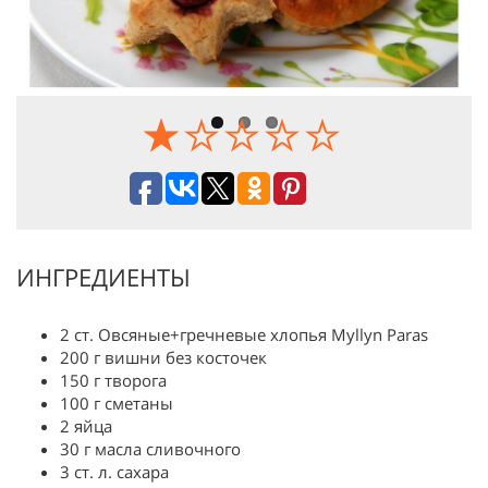
Previous
Next
ИНГРЕДИЕНТЫ
2 ст. Овсяные+гречневые хлопья Myllyn Paras
200 г вишни без косточек
150 г творога
100 г сметаны
2 яйца
30 г масла сливочного
3 ст. л. сахара