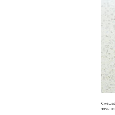
Смешай
желати