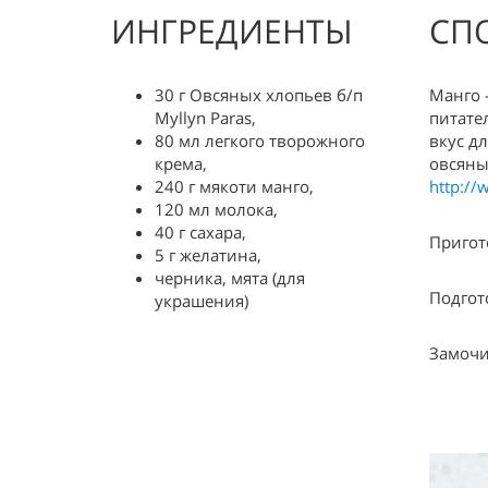
ИНГРЕДИЕНТЫ
СП
30 г Овсяных хлопьев б/п
Манго 
Myllyn Paras,
питате
80 мл легкого творожного
вкус д
крема,
овсяны
240 г мякоти манго,
http://
120 мл молока,
40 г сахара,
Пригот
5 г желатина,
черника, мята (для
Подгот
украшения)
Замочи