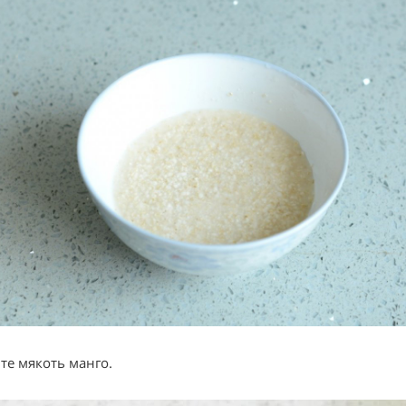
те мякоть манго.