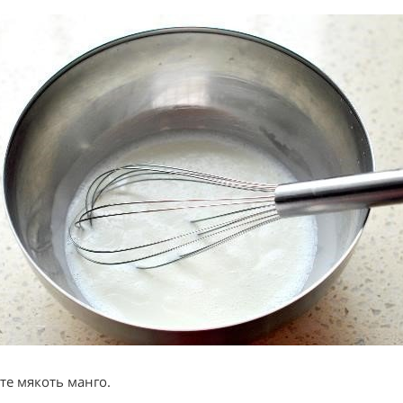
те мякоть манго.