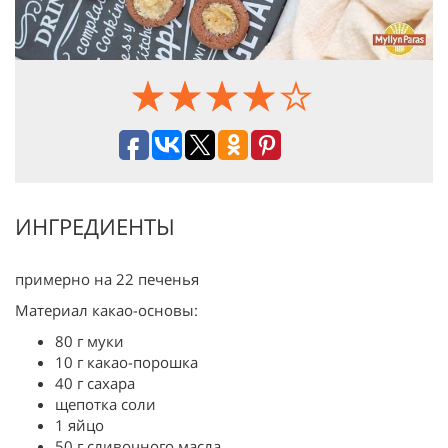
ИНГРЕДИЕНТЫ
примерно на 22 печенья
Материал какао-основы:
80 г муки
10 г какао-порошка
40 г сахара
щепотка соли
1 яйцо
50 г сливочного масла