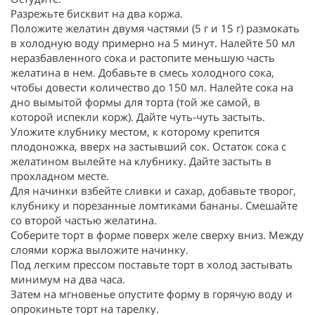
Разрежьте бисквит на два коржа.
Положите желатин двумя частями (5 г и 15 г) размокать
в холодную воду примерно на 5 минут. Налейте 50 мл
неразбавленного сока и растопите меньшую часть
желатина в нем. Добавьте в смесь холодного сока,
чтобы довести количество до 150 мл. Налейте сока на
дно вымытой формы для торта (той же самой, в
которой испекли корж). Дайте чуть-чуть застыть.
Уложите клубнику местом, к которому крепится
плодоножка, вверх на застывший сок. Остаток сока с
желатином вылейте на клубнику. Дайте застыть в
прохладном месте.
Для начинки взбейте сливки и сахар, добавьте творог,
клубнику и порезанные ломтиками бананы. Смешайте
со второй частью желатина.
Соберите торт в форме поверх желе сверху вниз. Между
слоями коржа выложите начинку.
Под легким прессом поставьте торт в холод застывать
минимум на два часа.
Затем на мгновенье опустите форму в горячую воду и
опрокиньте торт на тарелку.