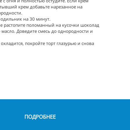
е с огня и полностью остудите. Если крем
стывший крем добавьте нарезанное на
ородности.
лодильник на 30 минут.
ане растопите поломанный на кусочки шоколад
е масло. Доведите смесь до однородности и
 охладится, покройте торт глазурью и снова
ПОДРОБНЕЕ