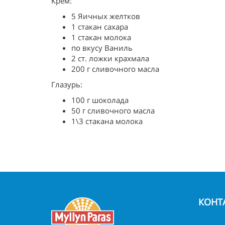
Крем:
5 Яичных желтков
1 стакан сахара
1 стакан молока
по вкусу Ваниль
2 ст. ложки крахмала
200 г сливочного масла
Глазурь:
100 г шоколада
50 г сливочного масла
1\3 стакана молока
КОНТ