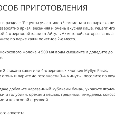
ОСОБ ПРИГОТОВЛЕНИЯ
я в разделе "Рецепты участников Чемпионата по варке каши
невероятно яркая, весенняя и очень вкусная каша. Рецепт Яг
ой 4-х зерновой каши от Айгуль Ахметовой, которая заняла
нате по варке каши почетное 2-е место.
 кокосового молока и 500 мл воды смешайте и доведите до
я.
е 2 стакана каши или 4-х зерновых хлопьев Myllyn Paras,
е огонь и варите до готовности 3-4 минуты, посолите по вку
даче добавьте нарезанный кубиками банан, украсьте ягода
ки и голубики, орехами кешью, грецкими, миндалем, коко
ми и кокосовой стружкой.
ого аппетита!