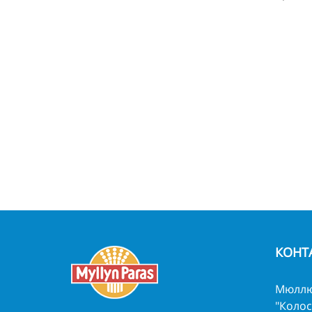
КОНТ
Мюллю
"Колос