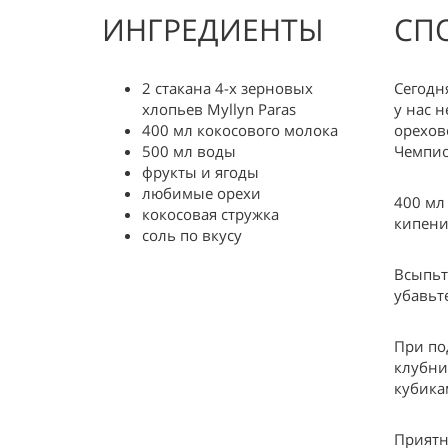
ИНГРЕДИЕНТЫ
СП
2 стакана 4-х зерновых
Сегодн
хлопьев Myllyn Paras
у нас 
400 мл кокосового молока
орехов
500 мл воды
Чемпио
фрукты и ягоды
любимые орехи
400 мл
кокосовая стружка
кипени
соль по вкусу
Всыпьт
убавьт
При по
клубни
кубика
Приятн