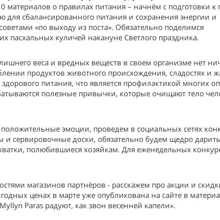
10 материалов о правилах питания – начнём с подготовки к 
ю для сбалансированного питания и сохранения энергии и
советами «по выходу из поста». Обязательно поделимся
х пасхальных куличей накануне Светлого праздника.
лишнего веса и вредных веществ в своем организме нет ни
еблении продуктов животного происхождения, сладостях и 
здорового питания, что является профилактикой многих о
батываются полезные привычки, которые очищают тело чел
 положительные эмоции, проведем в социальных сетях кон
сы и сервировочные доски, обязательно будем щедро дарит
хватки, полюбившиеся хозяйкам. Для еженедельных конкур
остями магазинов партнёров - расскажем про акции и скидк
одных ценах в марте уже опубликована на сайте в матери
yllyn Paras радуют, как звон весенней капели».