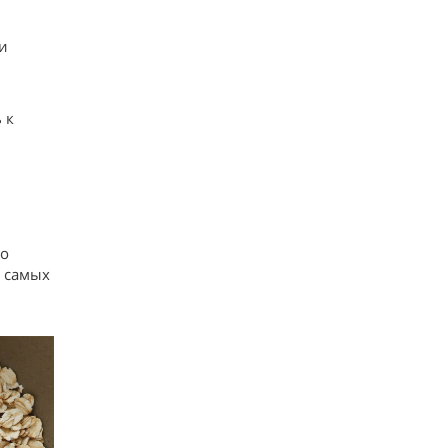
и
 к
 о
я самых