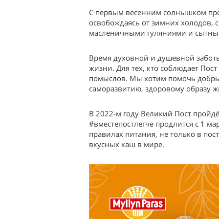
С первым весенним солнышком прос
освобождаясь от зимних холодов, 
масленичными гуляниями и сытным
Время духовной и душевной заботы 
жизни. Для тех, кто соблюдает Пос
помыслов. Мы хотим помочь добрым
саморазвитию, здоровому образу 
В 2022-м году Великий Пост пройдё
#вместепостлегче продлится с 1 мар
правилах питания, не только в по
вкусных каш в мире.