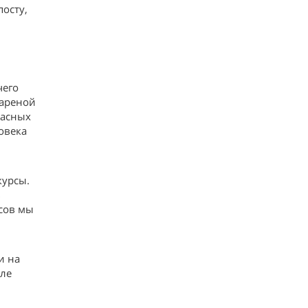
посту,
чего
жареной
пасных
овека
курсы.
ь
сов мы
и на
але