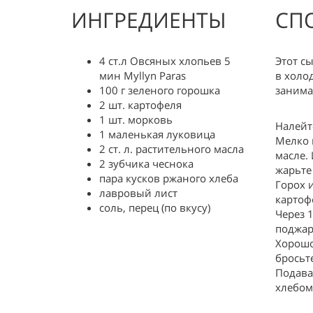
ИНГРЕДИЕНТЫ
СП
4 ст.л Овсяных хлопьев 5
Этот с
мин Myllyn Paras
в холо
100 г зеленого горошка
занима
2 шт. картофеля
1 шт. морковь
Налейт
1 маленькая луковица
Мелко 
2 ст. л. растительного масла
масле.
2 зубчика чеснока
жарьте
пара кусков ржаного хлеба
Горох 
лавровый лист
картоф
соль, перец (по вкусу)
Через 
поджар
Хорошо
бросьт
Подава
хлебом