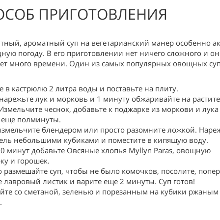
ОСОБ ПРИГОТОВЛЕНИЯ
ытный, ароматный суп на вегетарианский манер особенно а
дную погоду. В его приготовлении нет ничего сложного и он
ет много времени. Один из самых популярных овощных суп
е в кастрюлю 2 литра воды и поставьте на плиту.
нарежьте лук и морковь и 1 минуту обжаривайте на растит
 Измельчите чеснок, добавьте к поджарке из моркови и лука
 еще полминуты.
измельчите блендером или просто разомните ложкой. Наре
ель небольшими кубиками и поместите в кипящую воду.
10 минут добавьте Овсяные хлопья Myllyn Paras, овощную
ку и горошек.
 размешайте суп, чтобы не было комочков, посолите, попер
е лавровый листик и варите еще 2 минуты. Суп готов!
йте со сметаной, зеленью и порезанным на кубики ржаным
.