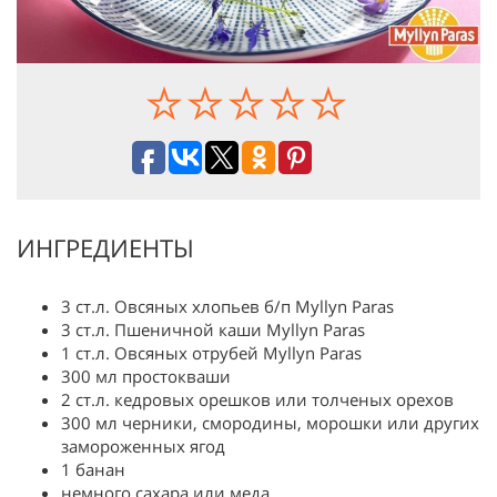
ИНГРЕДИЕНТЫ
3 ст.л. Овсяных хлопьев б/п Myllyn Paras
3 ст.л. Пшеничной каши Myllyn Paras
1 ст.л. Овсяных отрубей Myllyn Paras
300 мл простокваши
2 ст.л. кедровых орешков или толченых орехов
300 мл черники, смородины, морошки или других
замороженных ягод
1 банан
немного сахара или меда