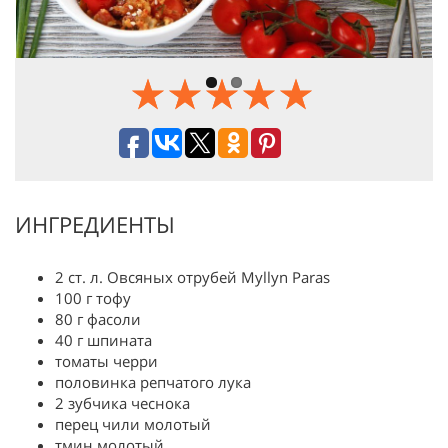
ИНГРЕДИЕНТЫ
2 ст. л. Овсяных отрубей Myllyn Paras
100 г тофу
80 г фасоли
40 г шпината
томаты черри
половинка репчатого лука
2 зубчика чеснока
перец чили молотый
тмин молотый