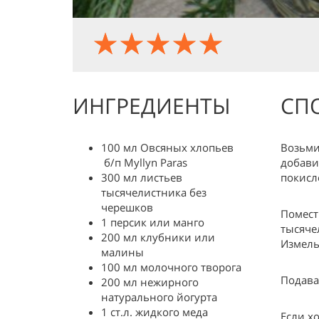
ИНГРЕДИЕНТЫ
СП
100 мл Овсяных хлопьев
Возьми
б/п Myllyn Paras
добави
300 мл листьев
покисл
тысячелистника без
черешков
Помест
1 персик или манго
тысячел
200 мл клубники или
Измель
малины
100 мл молочного творога
Подава
200 мл нежирного
натурального йогурта
1 ст.л. жидкого меда
Если х