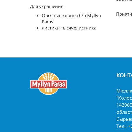
Для украшения:
Приятн
Овсяные хлопья б/п Myllyn
Paras
листики тысячелистника
КОНТ
Мюллю
"Колос
142060
област
Сырьев
Тел.:
+