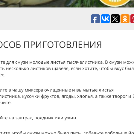
ОСОБ ПРИГОТОВЛЕНИЯ
те для смузи молодые листья тысячелистника. В смузи мож
ть несколько листиков щавеля, если хотите, чтобы вкус бы
ее.
ите в чашу миксера очищенные и вымытые листья
истника, кусочки фруктов, ягоды, хлопья, а также творог и 
чите.
йте на завтрак, полдник или ужин.
отите, чтобы смузи можно было пить, добавьте побольше йо