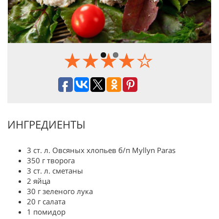
Previous
Next
ИНГРЕДИЕНТЫ
3 ст. л. Овсяных хлопьев б/п Myllyn Paras
350 г творога
3 ст. л. сметаны
2 яйца
30 г зеленого лука
20 г салата
1 помидор