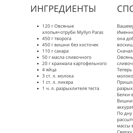
ИНГРЕДИЕНТЫ
СП
120 г Овсяные
Вашему
хлопья+отруби Myllyn Paras
Именно
450 г творога
она доб
450 г вишни без косточек
восхищ
110 г сахара
Сначал
50 г масла сливочного
Овсяны
20 г крахмала картофельного
сливоч
4 яйца
Теперь
3 ст. л. молока
молоком
1 ст. л. ликера
Пришла
1 ч. л. разрыхлителя теста
разрых
Белки 
Вишни 
аккура
По дну
рассып
массы 
Сверху