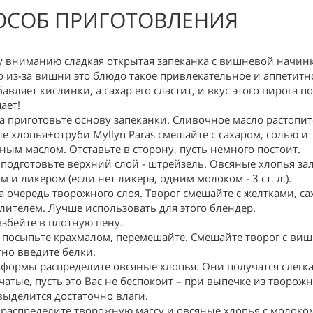
ОСОБ ПРИГОТОВЛЕНИЯ
 вниманию сладкая открытая запеканка с вишневой начин
 из-за вишни это блюдо такое привлекательное и аппетитно
авляет кислинки, а сахар его сластит, и вкус этого пирога п
ает!
а приготовьте основу запеканки. Сливочное масло растопит
е хлопья+отруби Myllyn Paras смешайте с сахаром, солью и
ным маслом. Отставьте в сторону, пусть немного постоит.
 подготовьте верхний слой - штрейзель. Овсяные хлопья за
 и ликером (если нет ликера, одним молоком - 3 ст. л.).
 очередь творожного слоя. Творог смешайте с желтками, са
лителем. Лучше использовать для этого блендер.
взбейте в плотную пену.
посыпьте крахмалом, перемешайте. Смешайте творог с виш
тно введите белки.
 формы распределите овсяные хлопья. Они получатся слегк
чатые, пусть это Вас не беспокоит – при выпечке из творож
выделится достаточно влаги.
 распределите творожную массу и овсяные хлопья с молоко