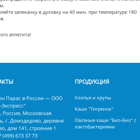
м.
ляйте запеканку в духовку на 40 мин. при температуре 180
ов.
ого аппетита!
АКТЫ
ПРОДУКЦИЯ
Хлопья и крупы
н Парас в России — ООО
-Экспресс"
Каши "Тигренок"
, Россия, Московская
Овсяные каши "Био-Био" с
ь, г. Домодедово, деревня
лактобактериями
о, дом 141, строение 1
7 (499) 673 37 73