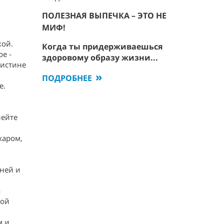
ПОЛЕЗНАЯ ВЫПЕЧКА – ЭТО НЕ
МИФ!
кой.
Когда ты придерживаешься
е -
здоровому образу жизни...
оистине
ПОДРОБНЕЕ
е.
лейте
харом,
ней и
а
ной
м и