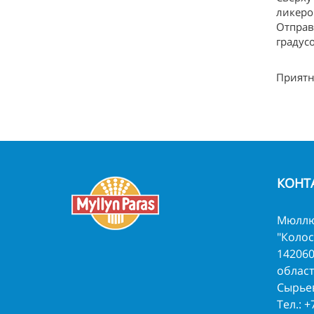
ликеро
Отправ
градус
Приятн
КОНТ
Мюллю
"Колос
142060
област
Сырьев
Тел.:
+