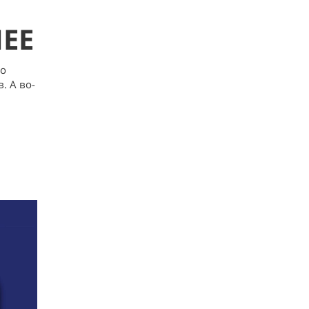
ЕЕ
но
. А во-
Й