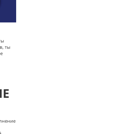
ты
в, ты
ее
ШЕ
олнение
й