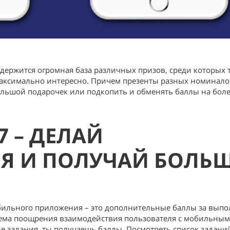
ержится огромная база различных призов, среди которых 
 максимально интересно. Причем презенты разных номинало
льшой подарочек или подкопить и обменять баллы на бол
 – ДЕЛАЙ
Я И ПОЛУЧАЙ БОЛЬ
бильного приложения – это дополнительные баллы за вып
тема поощрения взаимодействия пользователя с мобильным
 задания, ты получаешь баллы. Посмотреть список задани