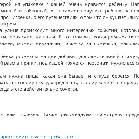
герой на упаковке с кашей очень нравится ребенку. На
ь милый и забавный, он поможет приучить ребенка к по
про Тигренка, о его путешествиях, о том что он кушает кашу
тигром.
а улице происходит много интересных событий, которы
чки, прохожие, машины. В тот момент, когда ребенок пог
зажей, можно невзначай, ложечка за ложечкой, накорм
ебенка рисунком на дне добавит дополнительный стимул
граем в прятки, под кашей прячется персонаж, нужно все с
ам нужна пища, какая она бывает и откуда берется. П
ться к своему вкусу, определять, что ему хочется в опред
огда этого действительно хочется.
ла вам полезна. Также рекомендуем посмотреть пред
 приготовить вместе с ребенком