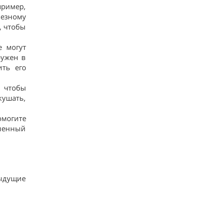
пример,
лезному
, чтобы
е могут
ружен в
ить его
, чтобы
кушать,
омогите
еленный
ыдущие