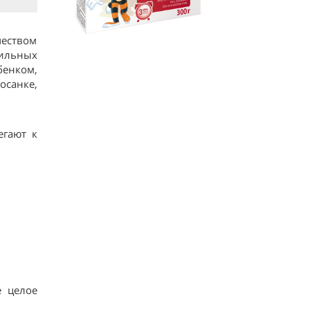
чеством
бильных
бенком,
осанке,
егают к
е целое