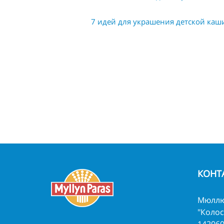
7 идей для украшения детской каш
КОНТ
Мюллю
"Колос
142060