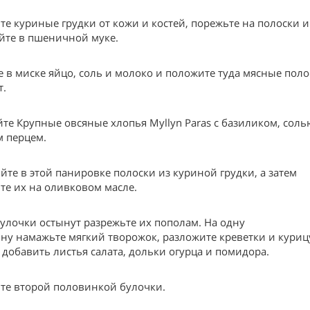
те куриные грудки от кожи и костей, порежьте на полоски и
йте в пшеничной муке.
е в миске яйцо, соль и молоко и положите туда мясные поло
т.
те Крупные овсяные хлопья Myllyn Paras с базиликом, соль
 перцем.
йте в этой панировке полоски из куриной грудки, а затем
те их на оливковом масле.
булочки остынут разрежьте их пополам. На одну
ну намажьте мягкий творожок, разложите креветки и куриц
добавить листья салата, дольки огурца и помидора.
те второй половинкой булочки.