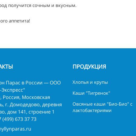
род получится сочным и вкусным.
ого аппетита!
АКТЫ
ПРОДУКЦИЯ
Хлопья и крупы
н Парас в России — ООО
-Экспресс"
Каши "Тигренок"
, Россия, Московская
Овсяные каши "Био-Био" с
ь, г. Домодедово, деревня
лактобактериями
о, дом 141, строение 1
7 (499) 673 37 73
yllynparas.ru