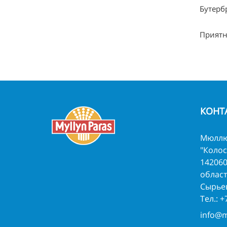
Бутерб
Приятн
КОНТ
Мюллю
"Колос
142060
област
Сырьев
Тел.:
+
info@m