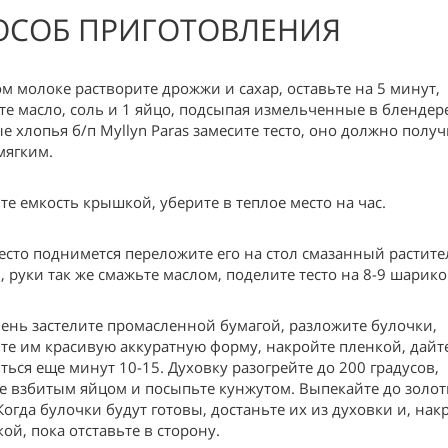
ОСОБ ПРИГОТОВЛЕНИЯ
ом молоке растворите дрожжи и сахар, оставьте на 5 минут,
те масло, соль и 1 яйцо, подсыпая измельченные в блендер
е хлопья б/п Myllyn Paras замесите тесто, оно должно получ
мягким.
те емкость крышкой, уберите в теплое место на час.
тесто поднимется переложите его на стол смазанный растит
, руки так же смажьте маслом, поделите тесто на 8-9 шарико
ень застелите промасленной бумагой, разложите булочки,
те им красивую аккуратную форму, накройте пленкой, дайт
яться еще минут 10-15. Духовку разогрейте до 200 градусов,
е взбитым яйцом и посыпьте кунжутом. Выпекайте до золот
 Когда булочки будут готовы, достаньте их из духовки и, на
ой, пока отставьте в сторону.