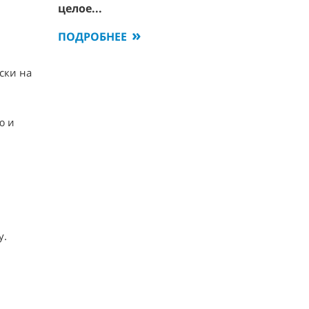
целое...
ПОДРОБНЕЕ
ски на
ю и
у.