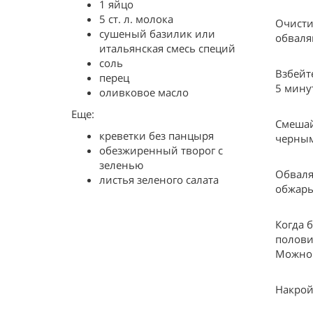
1 яйцо
5 ст. л. молока
Очисти
сушеный базилик или
обваля
итальянская смесь специй
соль
Взбейт
перец
5 мину
оливковое масло
Еще:
Смешай
креветки без панцыря
черным
обезжиренный творог с
зеленью
Обваля
листья зеленого салата
обжарь
Когда 
полови
Можно 
Накрой