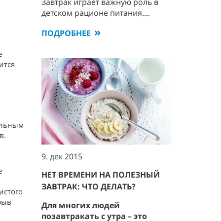
Завтрак играет важную роль в
детском рационе питания....
ПОДРОБНЕЕ
е
ится
ельным
в.
9. дек 2015
е
НЕТ ВРЕМЕНИ НА ПОЛЕЗНЫЙ
ЗАВТРАК: ЧТО ДЕЛАТЬ?
истого
крыв
Для многих людей
позавтракать с утра – это