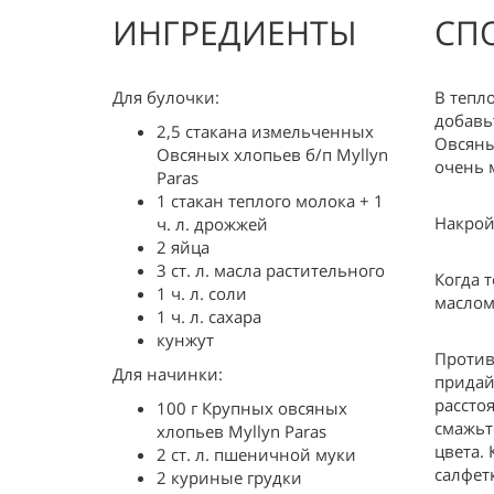
ИНГРЕДИЕНТЫ
СП
Для булочки:
В тепл
добавь
2,5 стакана измельченных
Овсяны
Овсяных хлопьев б/п Myllyn
очень 
Paras
1 стакан теплого молока + 1
Накрой
ч. л. дрожжей
2 яйца
3 ст. л. масла растительного
Когда 
1 ч. л. соли
маслом
1 ч. л. сахара
кунжут
Против
Для начинки:
придай
рассто
100 г Крупных овсяных
смажьт
хлопьев Myllyn Paras
цвета.
2 ст. л. пшеничной муки
салфетк
2 куриные грудки