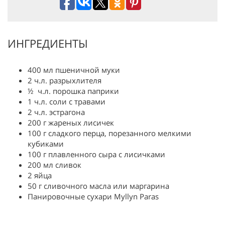
ИНГРЕДИЕНТЫ
400 мл пшеничной муки
2 ч.л. разрыхлителя
½ ч.л. порошка паприки
1 ч.л. соли с травами
2 ч.л. эстрагона
200 г жареных лисичек
100 г сладкого перца, порезанного мелкими
кубиками
100 г плавленного сыра с лисичками
200 мл сливок
2 яйца
50 г сливочного масла или маргарина
Панировочные сухари Myllyn Paras