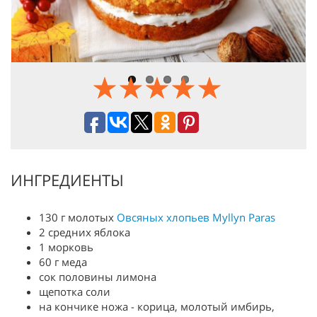
Previous
Next
ИНГРЕДИЕНТЫ
130 г молотых
Овсяных хлопьев Myllyn Paras
2 средних яблока
1 морковь
60 г меда
сок половины лимона
щепотка соли
на кончике ножа - корица, молотый имбирь,