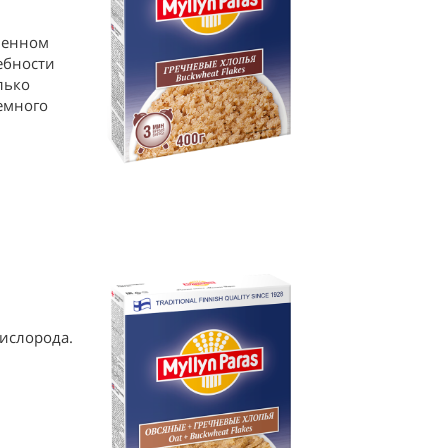
менном
ебности
лько
емного
кислорода.