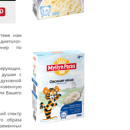
 теме нам
иетолог-
ренер по
верующих.
о душам с
 духовной
кновенную
ля Вашего
ий спектр
го образа
еменных