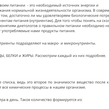
своем питании - это необходимый источник энергии и
ржания нормальной жизнедеятельности организма. В совре
 том, достаточно ли мы удовлетворяем биологические потр
ентам питания (нутриентам). Для того чтобы понять на ско
т понятиям диетологов о правильном питании необходимо н
оят употребляемые нами продукты питания.
триенты подразделяют на макро- и микронутриенты.
Ы, БЕЛКИ и ЖИРЫ. Рассмотрим каждый из них подробнее.
 списка, ведь это второе по значимости вещество после 
ят все химические процессы в нашем организме.
ра в день. Такое количество формируется из: