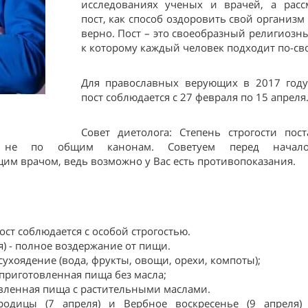
исследованиях ученых и врачей, а расс
пост, как способ оздоровить свой организм
верно. Пост – это своеобразный религиозн
к которому каждый человек подходит по-св
Для православных верующих в 2017 год
пост соблюдается с 27 февраля по 15 апреля
Совет диетолога: Степень строгости пос
 а не по общим канонам. Советуем перед начал
им врачом, ведь возможно у Вас есть противопоказания.
ст соблюдается с особой строгостью.
) - полное воздержание от пищи.
сухоядение (вода, фрукты, овощи, орехи, компоты);
 приготовленная пища без масла;
овленная пища с растительными маслами.
родицы (7 апреля) и Вербное воскресенье (9 апреля