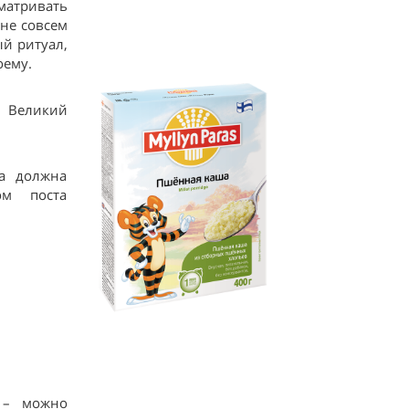
матривать
 не совсем
ый ритуал,
оему.
у Великий
.
та должна
ом поста
) – можно