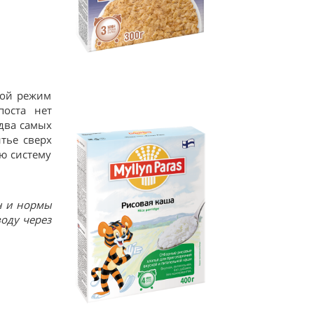
вой режим
поста нет
два самых
тье сверх
ю систему
н и нормы
оду через