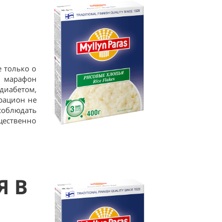
е только о
й марафон
диабетом,
рацион не
соблюдать
щественно
Я В